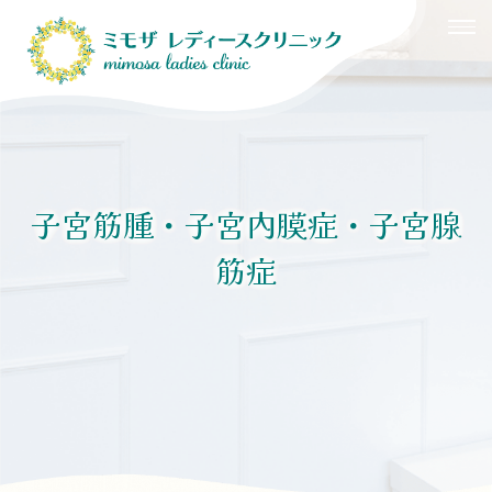
HOME
医院紹介
婦人科
子宮筋腫・子宮内膜症・子宮腺
筋症
産婦人科
その他の検査・治療