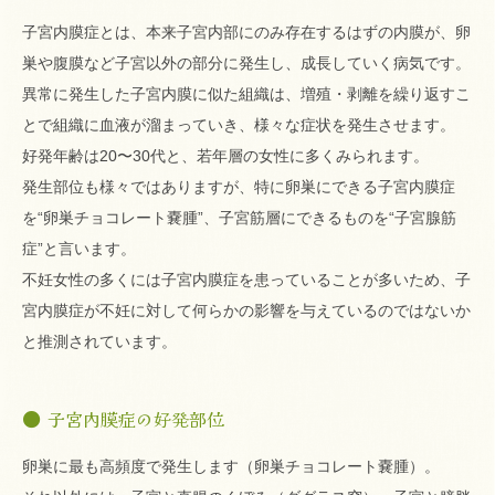
子宮内膜症とは、本来子宮内部にのみ存在するはずの内膜が、卵
巣や腹膜など子宮以外の部分に発生し、成長していく病気です。
異常に発生した子宮内膜に似た組織は、増殖・剥離を繰り返すこ
とで組織に血液が溜まっていき、様々な症状を発生させます。
好発年齢は20〜30代と、若年層の女性に多くみられます。
発生部位も様々ではありますが、特に卵巣にできる子宮内膜症
を“卵巣チョコレート嚢腫”、子宮筋層にできるものを“子宮腺筋
症”と言います。
不妊女性の多くには子宮内膜症を患っていることが多いため、子
宮内膜症が不妊に対して何らかの影響を与えているのではないか
と推測されています。
子宮内膜症の好発部位
卵巣に最も高頻度で発生します（卵巣チョコレート嚢腫）。