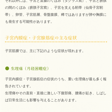
それ以外には、子宮と直腸のくぼみ（ダグラス窩）、子宮と膀胱
の間のくぼみ（膀胱子宮窩）、子宮を支える靭帯（仙骨子宮靭
帯）、卵管、子宮筋層、骨盤腹膜、稀ではありますが肺や胸膜に
も発生する可能性があります。
子宮内膜症・子宮腺筋症の主な症状
子宮筋腫では、主に下記のような症状が現れます。
生理痛（月経困難症）
子宮内膜症・子宮腺筋症の症状のうち、重い生理痛が最も多く報
告されています。
生理痛やその直前・直後に激しい下腹部痛、腰痛が起き、しばし
ば日常生活にも影響を与えることがあります。